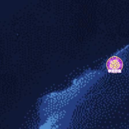
数据中心
整合历史战绩、球员状态与赛事趋势，完美体育
(中国)官方网站-让运动改变生活 为专业用户提供
多维度分析支持。