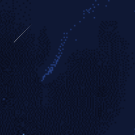
双因子验证
行为识别
通过设备指纹识别、人机验证等方式，全面阻挡
非法访问尝试。