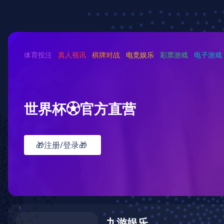
完美体育
带您畅享全球
专业平台，数据精准，
高清直播
覆盖热
聚焦足球、篮球、电竞等赛事，
每日内
极速访问
下载APP