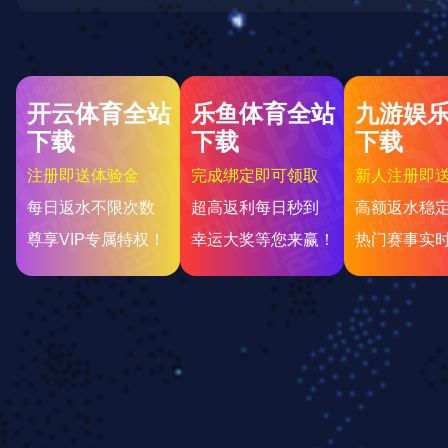
完美体育从多个
身份认证层