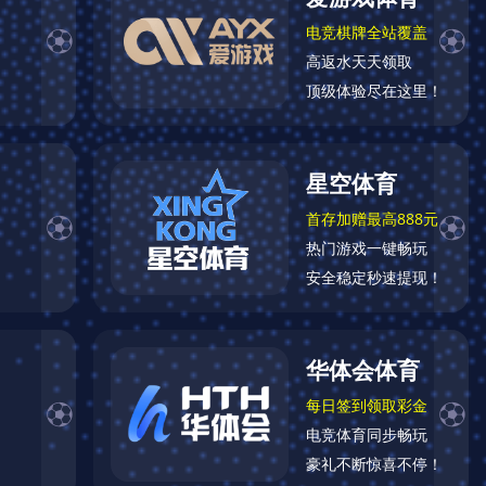
关于我们
者的综合服务平台，致力于打造一个集数据服务、赛
生态系统。团队成员拥有丰富的行业背景，平台以稳
户提供高质量内容与技术保障。
智能容错机制，全面提升完美体育(中国)官方网站-
问速度与数据完整性，支持多设备并发操作。
地支付系统，服务覆盖东南亚、欧美等区域，打造更
化体验。