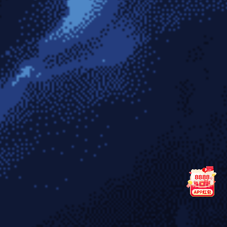
互动内容
提供多种媒体形式如图文、短视频、集锦回顾，
提升完美体育 的平台使用粘性与用户参与感。
“非常适合我这种不懂技术的用
“服务响应快
户”
，客
有问题联系客