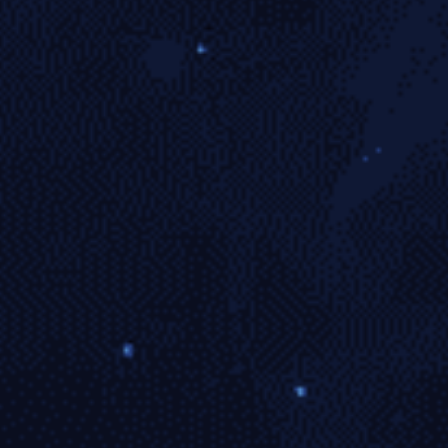
v6.3.0
发布于 2025年10月
多设备同步机制上线，账号数据无缝切换。
推荐逻辑升级，提升用户内容匹配准确度。
新增教学专区，图文视频助力新手快速上手。
v6.0.0
发布于 2025年3月
首页结构重构，焦点赛事板块重新设计。
新增提醒功能，支持微信及站内通知。
性能提升，加载更迅速流畅。