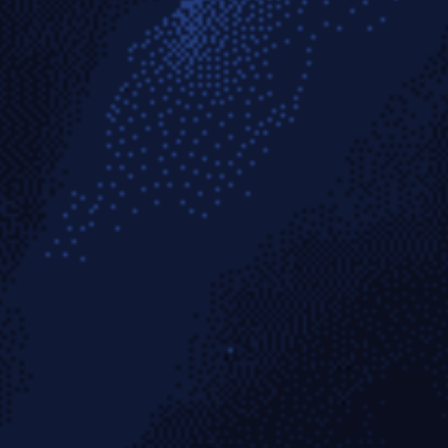
特别喜欢赛事列表的设计，完美
服也靠谱。用起来没什么顾虑，
中国)官方网站-让运动改变生活
觉这不是个粗糙的平台。
节上做得蛮讲究。
Mei · 上海
阿婷 · 北京
首次用户
日常活跃用户
版本更新概览 · 每个版本独立展
美体育 每次更新都基于用户反馈持续优化，确保使用体验不断升