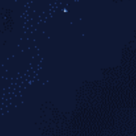
AI监控
风控预警
系统实时分析登录频率、操作路径等指标，提前
发现可疑行为并及时响应。
态